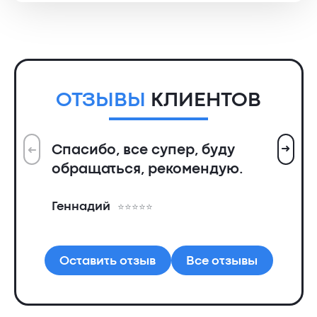
ОТЗЫВЫ
КЛИЕНТОВ
➜
Спасибо, все супер, буду
➜
Вс
обращаться, рекомендую.
ин
пр
Геннадий
де
Ал
Оставить отзыв
Все отзывы