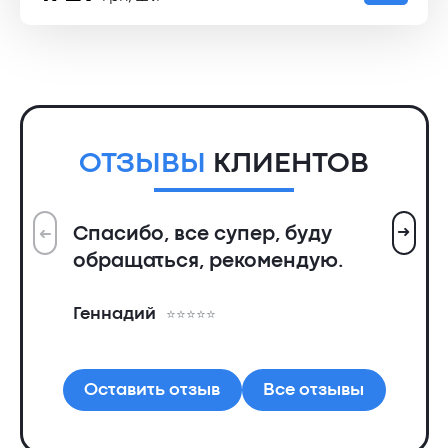
ОТЗЫВЫ
КЛИЕНТОВ
➜
Спасибо, все супер, буду
➜
Вс
обращаться, рекомендую.
ин
пр
Геннадий
де
Ал
Оставить отзыв
Все отзывы