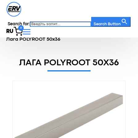
Search for:
Search Button
0
RU
Главная
/
Каталог
/
Комплектующие
/
Лага POLYROOT 50х36
ЛАГА POLYROOT 50Х36