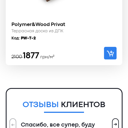
Polymer&Wood Privat
Террасная доска из ДПК
Код:
PW-T-2
Первоначальная
Текущая
1877
2100
грн/м²
цена
цена:
составляла
1877 ₴.
2100 ₴.
ОТЗЫВЫ
КЛИЕНТОВ
➜
Спасибо, все супер, буду
➜
Вс