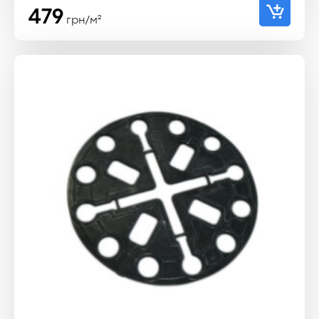
479
грн/м²