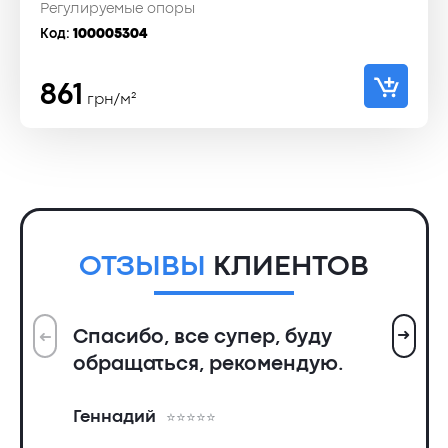
Регулируемые опоры
Код:
100005304
861
грн/м²
ОТЗЫВЫ
КЛИЕНТОВ
➜
Спасибо, все супер, буду
➜
Вс
обращаться, рекомендую.
ин
пр
Геннадий
де