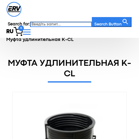
Search for:
Search Button
0
RU
Главная
/
Каталог
/
Регулируемые опоры
/
Муфта удлинительная K-CL
МУФТА УДЛИНИТЕЛЬНАЯ K-
CL