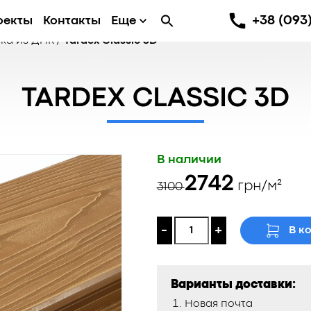
+38 (093)
оекты
Контакты
Еще
ка из ДПК
/
Tardex Classic 3D
TARDEX CLASSIC 3D
В наличии
Первоначаль
Текущая
2742
грн/м²
3100
цена
цена:
составляла
2742 ₴.
-
+
В к
3100 ₴.
Варианты доставки:
Новая почта