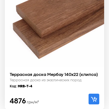
Террасная доска Мербау 140x22 (клипса)
Террасная доска из экзотических пород
Код:
MRB-T-4
4876
грн/м²