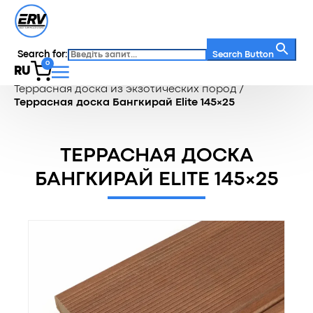
Search for:
Search Button
0
RU
Главная
/
Каталог
/
Террасная доска
/
Террасная доска из экзотических пород
/
Террасная доска Бангкирай Elite 145×25
ТЕРРАСНАЯ ДОСКА
БАНГКИРАЙ ELITE 145×25