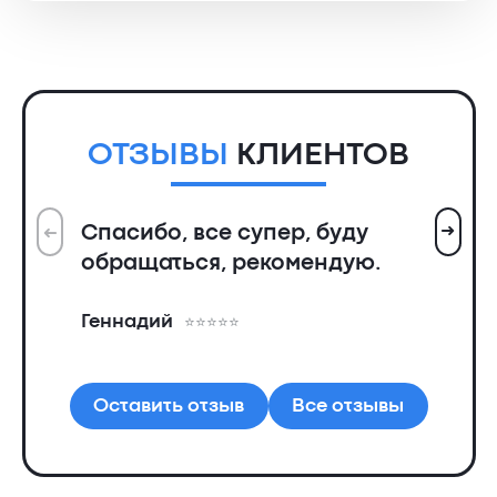
ОТЗЫВЫ
КЛИЕНТОВ
➜
Спасибо, все супер, буду
➜
Вс
обращаться, рекомендую.
ин
пр
Геннадий
де
Ал
Оставить отзыв
Все отзывы