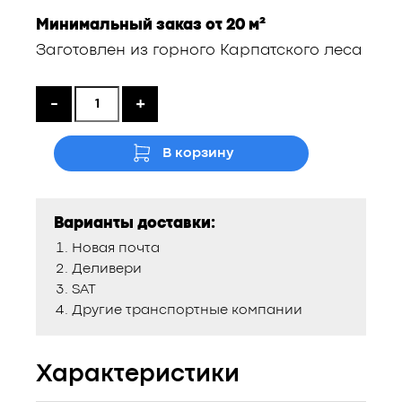
цена
цена:
Минимальный заказ от 20 м²
составляла
1450 ₴.
Заготовлен из горного Карпатского леса
1700 ₴.
-
+
В корзину
Варианты доставки:
Новая почта
Деливери
SAT
Другие транспортные компании
Характеристики