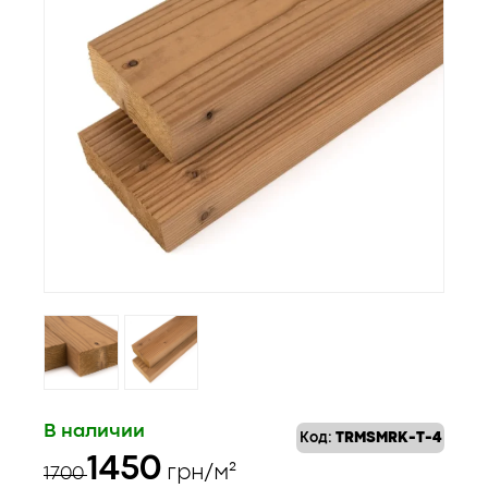
В наличии
Код:
TRMSMRK-T-4
Первоначальная
Текущая
1450
грн/м²
1700