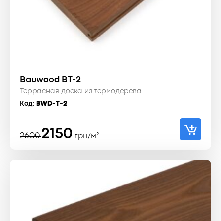
Bauwood BT-2
Террасная доска из термодерева
Код:
BWD-T-2
Первоначальная
Текущая
2150
2600
грн/м²
цена
цена:
составляла
2150 ₴.
2600 ₴.