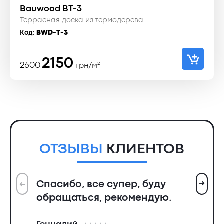
Bauwood BT-3
Террасная доска из термодерева
Код:
BWD-T-3
Первоначальная
Текущая
2150
2600
грн/м²
цена
цена:
составляла
2150 ₴.
2600 ₴.
ОТЗЫВЫ
КЛИЕНТОВ
➜
Спасибо, все супер, буду
➜
Вс
обращаться, рекомендую.
ин
пр