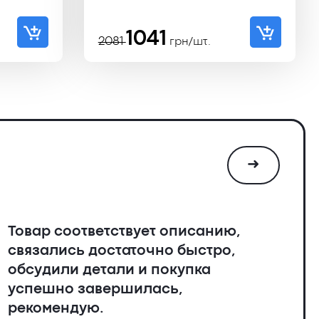
ьная
Первоначальная
Текущая
1041
2081
грн/шт.
цена
цена:
составляла
1041 ₴.
2081 ₴.
➜
Товар соответствует описанию,
связались достаточно быстро,
обсудили детали и покупка
успешно завершилась,
рекомендую.