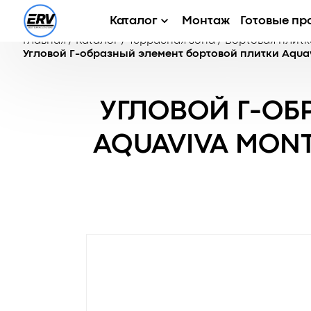
Каталог
Монтаж
Готовые пр
Главная
/
Каталог
/
Террасная зона
/
Бортовая плитк
Угловой Г-образный элемент бортовой плитки Aquavi
УГЛОВОЙ Г-ОБ
AQUAVIVA MONT