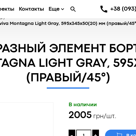
+38 (093)
оекты
Контакты
Еще
а
/
va Montagna Light Gray, 595x345x50(20) мм (правый/45°
РАЗНЫЙ ЭЛЕМЕНТ БО
AGNA LIGHT GRAY, 595
(ПРАВЫЙ/45°)
В наличии
2005
грн/шт.
-
+
В к