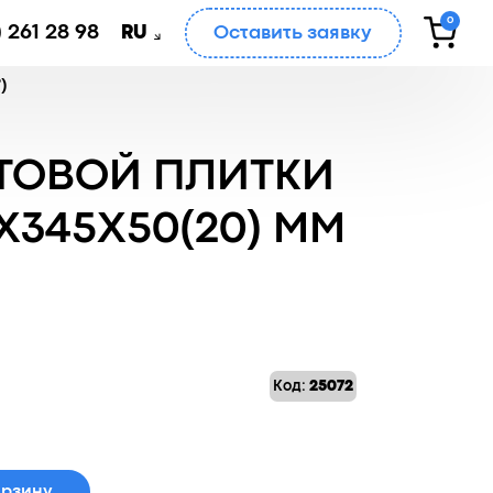
0
 261 28 98
Оставить заявку
RU
)
РТОВОЙ ПЛИТКИ
X345X50(20) ММ
Код:
25072
орзину