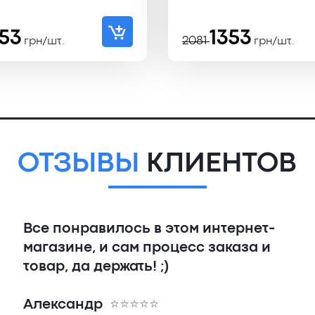
воначальная
ущая
Первоначал
Текущая
353
1353
2081
грн/шт.
грн/шт.
а
:
цена
цена:
тавляла
₴.
составляла
1353 ₴.
₴.
2081 ₴.
ОТЗЫВЫ
КЛИЕНТОВ
Все понравилось в этом интернет-
магазине, и сам процесс заказа и
товар, да держать! ;)
Александр