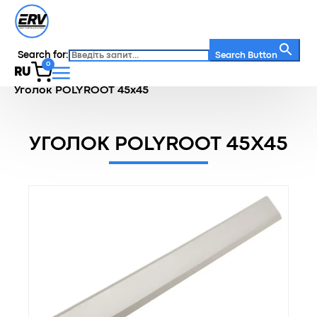
Search for:
Search Button
0
RU
Главная
/
Каталог
/
Комплектующие
/
Уголок POLYROOT 45х45
УГОЛОК POLYROOT 45Х45