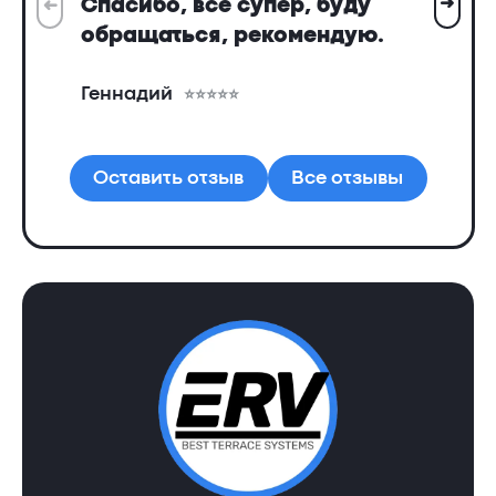
➜
Спасибо, все супер, буду
➜
Вс
обращаться, рекомендую.
ин
пр
Геннадий
де
Ал
Оставить отзыв
Все отзывы