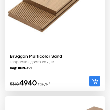
Bruggan Multicolor Sand
Террасная доска из ДПК
Код:
BGN-T-1
Первоначальная
Текущая
4940
5310
грн/м²
цена
цена:
составляла
4940 ₴.
5310 ₴.