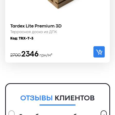
Tardex Lite Premium 3D
Террасная доска из ДПК
Код:
TRX-T-3
Первоначальная
Текущая
2346
2700
грн/м²
цена
цена:
составляла
2346 ₴.
2700 ₴.
ОТЗЫВЫ
КЛИЕНТОВ