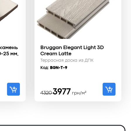
 камень
Bruggan Elegant Light 3D
-25 мм,
Cream Latte
Террасная доска из ДПК
Код:
BGN-T-9
Первоначальная
Текущая
3977
4320
грн/м²
цена
цена:
составляла
3977 ₴.
4320 ₴.