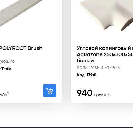
 POLYROOT Brush
Угловой копинговый
Aquazone 250×300×50
белый
тующие
Копинговый камень
-T-6b
Код:
17941
940
н/м²
грн/шт.