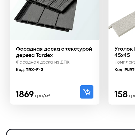
Фасадная доска с текстурой
Уголок
дерева Tardex
45х45
Фасадная доска из ДПК
Комплек
Код:
TRX-F-2
Код:
PLRT
1869
158
грн/м²
гр