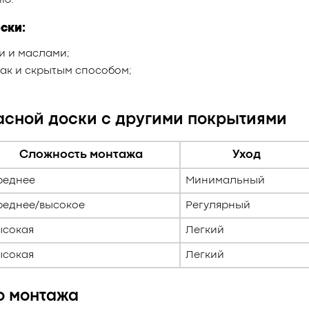
ию.
ски:
и и маслами;
ак и скрытым способом;
асной доски с другими покрытиями
Сложность монтажа
Уход
реднее
Минимальный
реднее/высокое
Регулярный
ысокая
Легкий
ысокая
Легкий
о монтажа