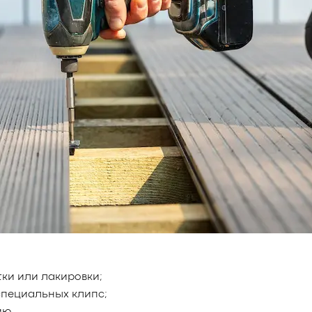
ки или лакировки;
пециальных клипс;