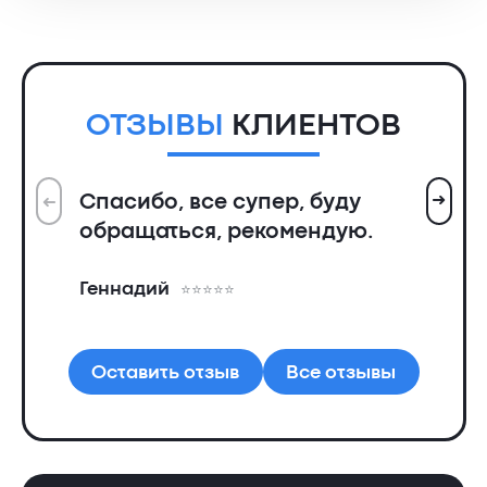
5310 ₴.
ОТЗЫВЫ
КЛИЕНТОВ
➜
Спасибо, все супер, буду
➜
Вс
обращаться, рекомендую.
ин
пр
Геннадий
де
Ал
Оставить отзыв
Все отзывы