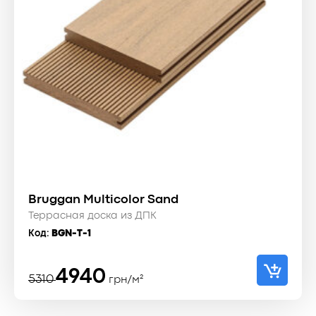
Bruggan Multicolor Sand
Террасная доска из ДПК
Код:
BGN-T-1
Первоначальная
Текущая
4940
5310
грн/м²
цена
цена:
составляла
4940 ₴.