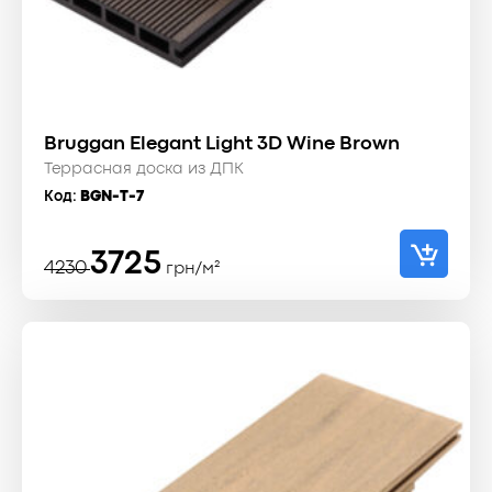
Bruggan Elegant Light 3D Wine Brown
Террасная доска из ДПК
Код:
BGN-T-7
Первоначальная
Текущая
3725
4230
грн/м²
цена
цена:
составляла
3725 ₴.
4230 ₴.