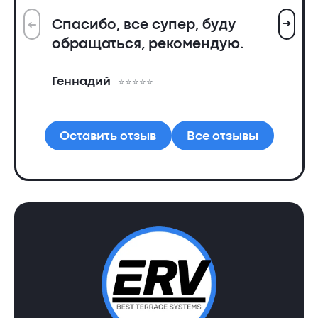
➜
Спасибо, все супер, буду
➜
Вс
обращаться, рекомендую.
ин
пр
Геннадий
де
Ал
Оставить отзыв
Все отзывы